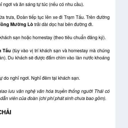
 ngơi và ăn sáng tự túc (nếu có nhu cầu).
ữa trưa, Đoàn tiếp tục lên xe đi Trạm Tấu. Trên đường
đồng Mường Lò
trải dài dọc hai bên đường đi.
hách sạn hoặc homestay (theo tiêu chuẩn đăng ký).
m Tấu
(tùy vào vị trí khách sạn và homestay mà chúng
 gần). Du khách sẽ được đắm chìm vào làn nước khoáng
 tự do nghỉ ngơi. Nghỉ đêm tại khách sạn.
giao lưu văn nghệ văn hóa truyền thống người Thái có
g dẫn viên của đoàn (chi phí phát sinh chưa bao gồm).
ẤU – MÙ CANG CHẢI