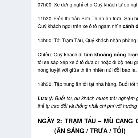
07h00: Xe dừng nghỉ cho Quý khách tự do nghỉ
11h30: Đến thị trấn Sơn Thịnh ăn trưa. Sau b
Quý khách ngồi trên xe ô tô ngắm nhìn
cánh 
14h00: Tới Trạm Tấu, Quý khách nhận phòng k
Chiều: Quý khách đi
tắm khoáng nóng Trạ
tôi sẽ sắp xếp xe ô tô đưa đi hoặc đi bộ nếu
nóng tuyệt vời giữa thiên nhiên núi đồi bao la.
18h30: Tập trung ăn tối tại nhà hàng. Buổi tối
Lưu ý:
Buổi tối, du khách muốn trải nghiệm 
thể tự trao đổi và thống nhất chi phí với hướn
NGÀY 2: TRẠM T
(ĂN SÁNG / TRƯA / TỐI)