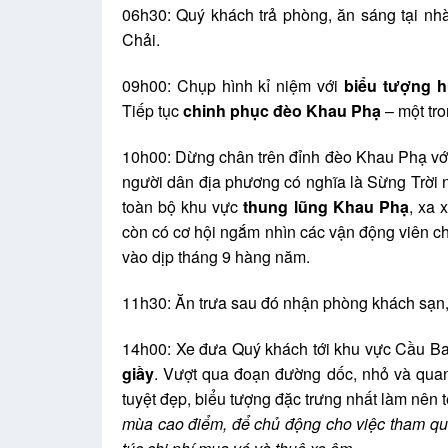
06h30: Quý khách trả phòng, ăn sáng tại n
Chải.
09h00: Chụp hình kỉ niệm với
biểu tượng 
Tiếp tục
chinh phục đèo Khau Phạ
– một tro
10h00: Dừng chân trên đỉnh đèo Khau Phạ vớ
người dân địa phương có nghĩa là Sừng Trời n
toàn bộ khu vực
thung lũng Khau Phạ
, xa 
còn có cơ hội ngắm nhìn các vận động viên ch
vào dịp tháng 9 hàng năm.
11h30: Ăn trưa sau đó nhận phòng khách sạn,
14h00: Xe đưa Quý khách tới khu vực Cầu Ba
giầy
. Vượt qua đoạn đường dốc, nhỏ và qua
tuyệt đẹp, biểu tượng đặc trưng nhất làm nên
mùa cao điểm, để chủ động cho việc tham qu