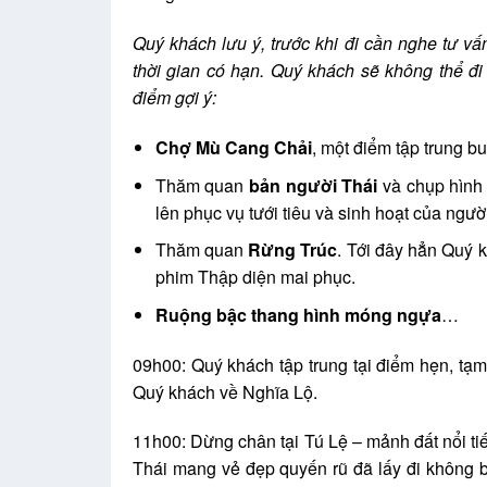
Quý khách lưu ý, trước khi đi cần nghe tư v
thời gian có hạn. Quý khách sẽ không thể đi 
điểm gợi ý:
Chợ Mù Cang Chải
, một điểm tập trung b
Thăm quan
bản người Thái
và chụp hình 
lên phục vụ tưới tiêu và sinh hoạt của ngườ
Thăm quan
Rừng Trúc
. Tới đây hẳn Quý 
phim Thập diện mai phục.
Ruộng bậc thang hình móng ngựa
…
09h00: Quý khách tập trung tại điểm hẹn, tạm 
Quý khách về Nghĩa Lộ.
11h00: Dừng chân tại Tú Lệ – mảnh đất nổi t
Thái mang vẻ đẹp quyến rũ đã lấy đi không b