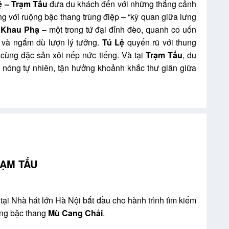
ệ – Trạm Tấu
đưa du khách đến với những thắng cảnh
ng với ruộng bậc thang trùng điệp – “kỳ quan giữa lưng
 Khau Phạ
– một trong tứ đại đỉnh đèo, quanh co uốn
y và ngắm dù lượn lý tưởng.
Tú Lệ
quyến rũ với thung
cùng đặc sản xôi nếp nức tiếng. Và tại
Trạm Tấu
, du
 nóng tự nhiên, tận hưởng khoảnh khắc thư giãn giữa
 NGHĨA LỘ – TRẠM TẤU
i Nhà hát lớn Hà Nội bắt đầu cho hành trình tìm kiếm
ộng bậc thang
Mù Cang Chải
.