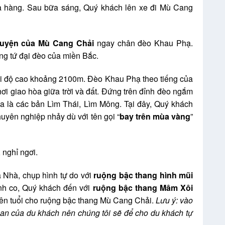
hà hàng. Sau bữa sáng, Quý khách lên xe đi Mù Cang
huyện của Mù Cang Chải
ngay chân đèo Khau Phạ.
ng tứ đại đèo của miền Bắc.
i độ cao khoảng 2100m. Đèo Khau Phạ theo tiếng của
ơi giao hòa giữa trời và đất. Đứng trên đỉnh đèo ngắm
xa là các bản Lìm Thái, Lìm Mông. Tại đây, Quý khách
uyên nghiệp nhảy dù với tên gọi “
bay trên mùa vàng
”
 nghỉ ngơi.
 Nhà, chụp hình tự do với
ruộng bậc thang hình mũi
nh co, Quý khách đến với
ruộng bậc thang Mâm Xôi
 tên tuổi cho ruộng bậc thang Mù Cang Chải.
Lưu ý: vào
an của du khách nên chúng tôi sẽ để cho du khách tự