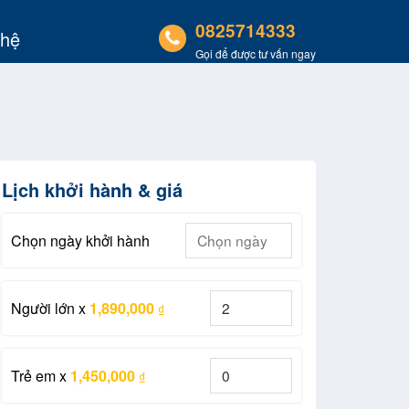
0825714333
 hệ
Gọi để được tư vấn ngay
Lịch khởi hành & giá
Chọn ngày khởi hành
Người lớn
x
1,890,000
₫
Trẻ em
x
1,450,000
₫