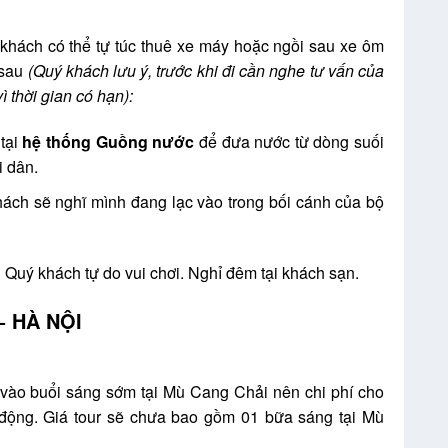
 khách có thể tự túc thuê xe máy hoặc ngồi sau xe ôm
 sau
(Quý khách lưu ý, trước khi đi cần nghe tư vấn của
 thời gian có hạn):
tại
hệ thống Guồng nước
để đưa nước từ dòng suối
i dân.
hách sẽ nghĩ mình đang lạc vào trong bối cánh của bộ
 Quý khách tự do vui chơi. Nghỉ đêm tại khách sạn.
CHẢI – TÚ LỆ – HÀ NỘI
 vào buổi sáng sớm tại Mù Cang Chải nên chi phí cho
động. Giá tour sẽ chưa bao gồm 01 bữa sáng tại Mù