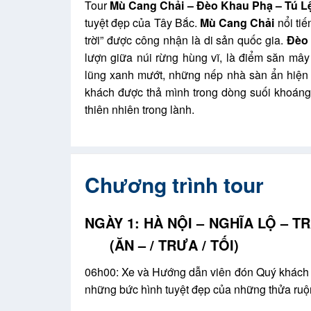
Tour
Mù Cang Chải – Đèo Khau Phạ – Tú L
tuyệt đẹp của Tây Bắc.
Mù Cang Chải
nổi tiế
trời” được công nhận là di sản quốc gia.
Đèo
lượn giữa núi rừng hùng vĩ, là điểm săn mâ
lũng xanh mướt, những nếp nhà sàn ẩn hiện 
khách được thả mình trong dòng suối khoáng
thiên nhiên trong lành.
Chương trình tour
NGÀY 1: HÀ NỘI –
(ĂN – / TRƯA / TỐI)
06h00: Xe và Hướng dẫn viên đón Quý khách tạ
những bức hình tuyệt đẹp của những thửa ru