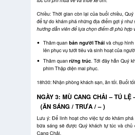
túc chi phí mua vé và thuê xe ôm.
Chiều: Thời gian còn lại của buổi chiều, Quý
để tự do khám phá những địa điểm gợi ý như
hướng dẫn viên để lựa chọn điểm đi phù hợp vì
Thăm quan
bản người Thái
và chụp hình 
lên phục vụ tưới tiêu và sinh hoạt của ngườ
Thăm quan
rừng trúc
. Tới đây hẳn Quý k
phim Thập diện mai phục.
18h30: Nhận phòng khách sạn, ăn tối. Buổi tối
NGÀY 3: MÙ CANG 
(ĂN SÁNG / TRƯA / – )
Lưu ý: Để linh hoạt cho việc tự do khám phá
bữa sáng sẽ được Quý khách tự túc và chủ 
Cang Chải.