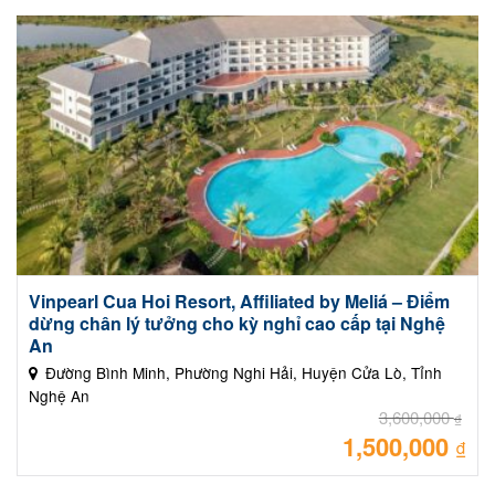
hạng
5.00
5 sao
Vinpearl Cua Hoi Resort, Affiliated by Meliá – Điểm
dừng chân lý tưởng cho kỳ nghỉ cao cấp tại Nghệ
An
Đường Bình Minh, Phường Nghi Hải, Huyện Cửa Lò, Tỉnh
Nghệ An
3,600,000
₫
1,500,000
Giá
₫
gốc
là:
Giá
3,60
hiệ