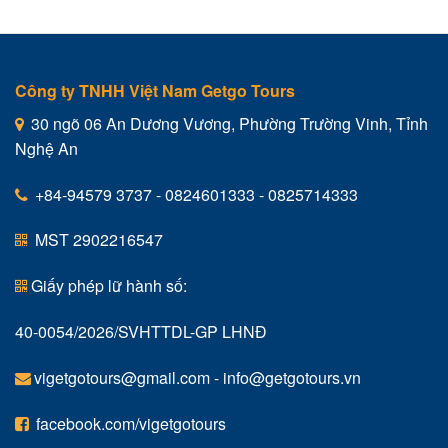
tại
là:
1,50
Công ty TNHH Việt Nam Getgo Tours
30 ngõ 06 An Dương Vương, Phường Trường Vinh, Tỉnh
Nghệ An
+84-94579 3737 - 0824601333 - 0825714333
MST 2902216547
Giấy phép lữ hành số:
40-0054/2026/SVHTTDL-GP LHNĐ
vigetgotours@gmail.com
-
info@getgotours.vn
facebook.com/vigetgotours