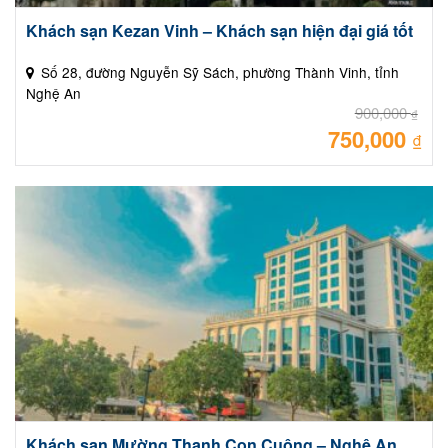
Khách sạn Kezan Vinh – Khách sạn hiện đại giá tốt
Số 28, đường Nguyễn Sỹ Sách, phường Thành Vinh, tỉnh
Nghệ An
900,000
₫
750,000
Giá
₫
gốc
là:
Giá
900
hiệ
tại
là:
750
Khách sạn Mường Thanh Con Cuông – Nghệ An