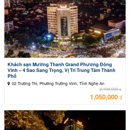
Khách sạn Mường Thanh Grand Phương Đông
Vinh – 4 Sao Sang Trọng, Vị Trí Trung Tâm Thành
Phố
02 Trường Thi, Phường Trường Vinh, Tỉnh Nghệ An
2,100,000
₫
1,050,000
Giá
₫
gốc
là:
Giá
2,10
hiệ
tại
là:
1,05