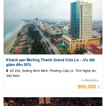
Khách sạn Mường Thanh Grand Cửa Lò – Ưu đãi
giảm đến 50%
Số 232, Đường Bình Minh, Phường Cửa Lò, Tỉnh Nghệ An,
Việt Nam
1,700,000
₫
900,000
Giá
₫
gốc
là:
Giá
1,70
hiệ
tại
là:
900