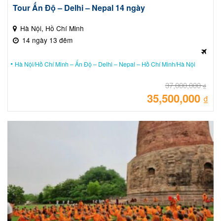
Tour Ấn Độ – Delhi – Nepal 14 ngày
Hà Nội, Hồ Chí Minh
14 ngày 13 đêm
Hà Nội/Hồ Chí Minh – Ấn Độ – Delhi – Nepal – Hồ Chí Minh/Hà Nội
37,000,000
₫
35,500,000
Giá
₫
gốc
là:
Giá
37,
hiệ
tại
là:
35,