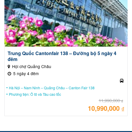
Trung Quốc Cantonfair 138 – Đường bộ 5 ngày 4
đêm
Hội chợ Quảng Châu
5 ngày 4 đêm
Hà Nội – Nam Ninh – Quảng Châu – Canton Fair 138
Phương tiện: Ô tô và Tàu cao tốc
11,990,000
₫
10,990,000
Giá
₫
gốc
là:
Giá
11,
hiệ
tại
là:
10,