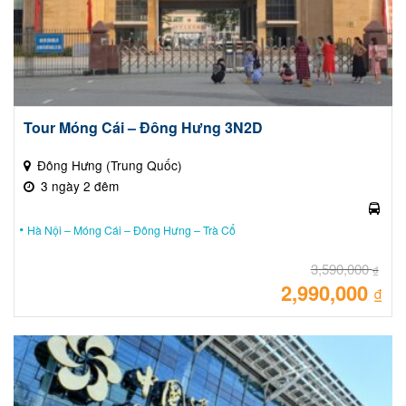
Tour Móng Cái – Đông Hưng 3N2D
Đông Hưng (Trung Quốc)
3 ngày 2 đêm
Hà Nội – Móng Cái – Đông Hưng – Trà Cổ
3,590,000
₫
2,990,000
Giá
₫
gốc
là:
Giá
3,59
hiệ
tại
là:
2,99