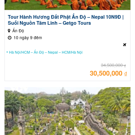
Tour Hành Hương Đất Phật Ấn Độ – Nepal 10N9Đ |
Suối Nguồn Tâm Linh – Getgo Tours
Ấn Độ
10 ngày 9 đêm
Hà Nội/HCM – Ấn Độ – Nepal – HCM/Hà Nội
34,500,000
₫
30,500,000
Giá
₫
gốc
là:
Giá
34,
hiệ
tại
là:
30,