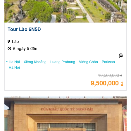
Tour Lào 6N5Đ
Lào
6 ngày 5 đêm
Hà Nội – Xiêng Khoảng – Luang Prabang – Viêng Chăn – Parksan –
Hà Nội
10,500,000
₫
9,500,000
Giá
₫
gốc
là:
Giá
10,
hiệ
tại
là:
9,50