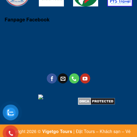
Fanpage Facebook
Copyright 2026 ©
| Đặt Tours – Khách sạn – Vé
Vigetgo Tours