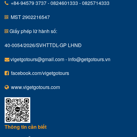
+84-94579 3737 - 0824601333 - 0825714333
MST 2902216547
Giấy phép lữ hành số:
40-0054/2026/SVHTTDL-GP LHNĐ
vigetgotours@gmail.com
-
info@getgotours.vn
facebook.com/vigetgotours
www.vigetgotours.com
Thông tin cần biết