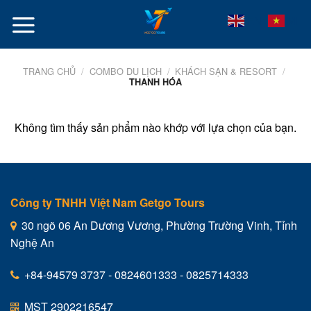
Skip
VI
EN
to
content
TRANG CHỦ
/
COMBO DU LỊCH
/
KHÁCH SẠN & RESORT
/
THANH HÓA
Không tìm thấy sản phẩm nào khớp với lựa chọn của bạn.
Công ty TNHH Việt Nam Getgo Tours
30 ngõ 06 An Dương Vương, Phường Trường Vinh, Tỉnh
Nghệ An
+84-94579 3737 - 0824601333 - 0825714333
MST 2902216547