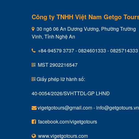
Công ty TNHH Việt Nam Getgo Tour
30 ngõ 06 An Dương Vương, Phường Trường
Vinh, Tỉnh Nghệ An
+84-94579 3737 - 0824601333 - 0825714333
MST 2902216547
Giấy phép lữ hành số:
40-0054/2026/SVHTTDL-GP LHNĐ
vigetgotours@gmail.com
-
info@getgotours.vn
facebook.com/vigetgotours
www.vigetgotours.com