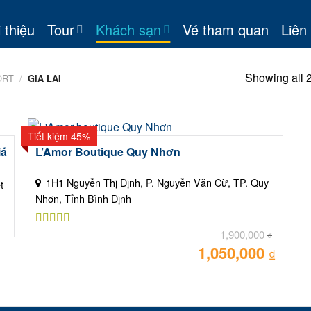
 thiệu
Tour
Khách sạn
Vé tham quan
Liên
Showing all 2
ORT
/
GIA LAI
Tiết kiệm 45%
iá
L’Amor Boutique Quy Nhơn
1H1 Nguyễn Thị Định, P. Nguyễn Văn Cừ, TP. Quy
t
Nhơn, Tỉnh Bình Định
1,900,000
Được xếp
₫
hạng
5.00
5
1,050,000
Giá
₫
sao
gốc
là:
Giá
1,900,0
hiện
tại
là:
1,050,0