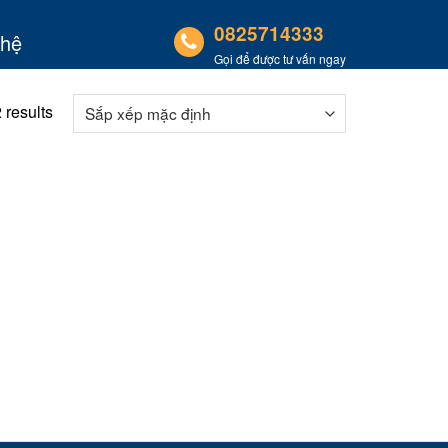
0825714333
 hệ
Gọi để được tư vấn ngay
 results
00 ₫.
00 ₫.