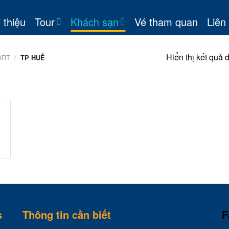
 thiệu
Tour
Khách sạn
Vé tham quan
Liên
Hiển thị kết quả 
ORT
/
TP HUẾ
s
Thông tin cần biết
F