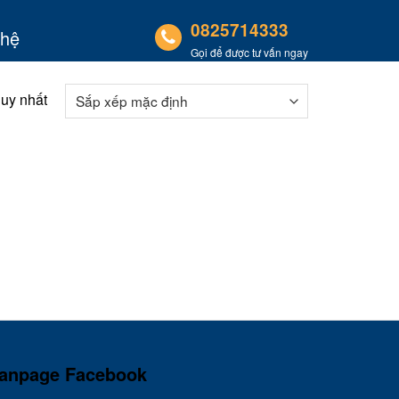
0825714333
 hệ
Gọi để được tư vấn ngay
duy nhất
anpage Facebook