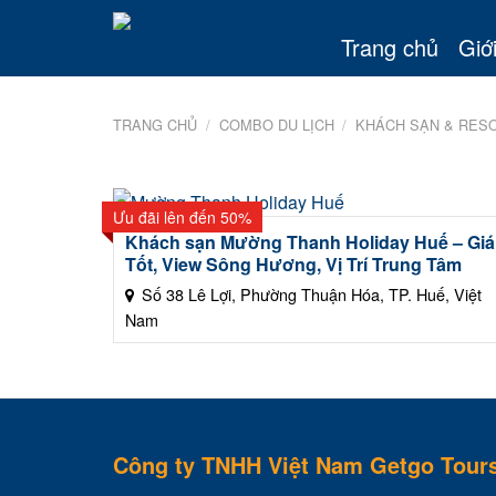
Skip
to
Trang chủ
Giới
content
TRANG CHỦ
/
COMBO DU LỊCH
/
KHÁCH SẠN & RES
Ưu đãi lên đến 50%
Khách sạn Mường Thanh Holiday Huế – Giá
Tốt, View Sông Hương, Vị Trí Trung Tâm
Số 38 Lê Lợi, Phường Thuận Hóa, TP. Huế, Việt
Nam
Công ty TNHH Việt Nam Getgo Tour