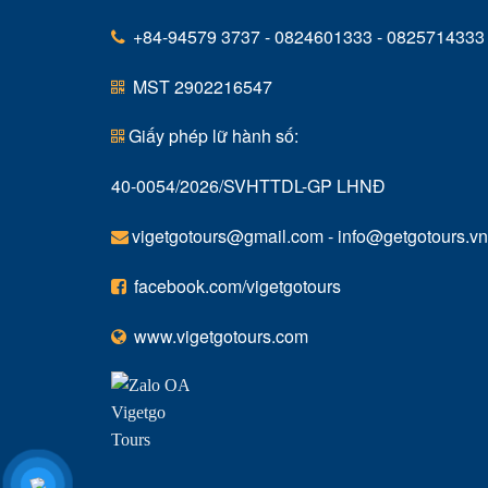
+84-94579 3737 - 0824601333 - 0825714333
MST 2902216547
Giấy phép lữ hành số:
40-0054/2026/SVHTTDL-GP LHNĐ
vigetgotours@gmail.com
-
info@getgotours.vn
facebook.com/vigetgotours
www.vigetgotours.com