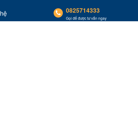
0825714333
 hệ
Gọi để được tư vấn ngay