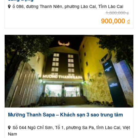
ố 086, đường Thanh Niên, phường Lào Cai, Tỉnh Lào Cai
1,800,000
₫
900,000
Giá
₫
gốc
là:
Giá
1,80
hiệ
tại
là:
900
Mường Thanh Sapa – Khách sạn 3 sao trung tâm
Số 044 Ngũ Chỉ Sơn, Tổ 1, phường Sa Pa, tỉnh Lào Cai, Việt
Nam