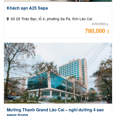
Khách sạn A25 Sapa
Số 29 Thác Bạc, tổ 4, phường Sa Pa, tỉnh Lào Cai
970,000
₫
780,000
Giá
₫
gốc
là:
Giá
970
hiệ
tại
là:
780
Mường Thanh Grand Lào Cai – nghỉ dưỡng 4 sao
sang trọng