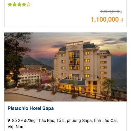
1,800,000
Được
₫
xếp hạng
1,100,000
Giá
₫
gốc
4.00
5
là:
sao
Giá
1,80
hiệ
tại
là:
1,10
Pistachio Hotel Sapa
Số 29 đường Thác Bạc, Tổ 5, phường Sapa, tỉnh Lào Cai,
Việt Nam