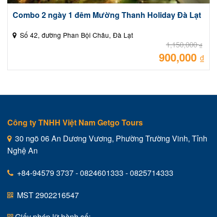
Combo 2 ngày 1 đêm Mường Thanh Holiday Đà Lạt
Số 42, đường Phan Bội Châu, Đà Lạt
1,150,000
₫
900,000
Giá
₫
gốc
là:
Giá
1,15
hiệ
tại
là:
900
Công ty TNHH Việt Nam Getgo Tours
30 ngõ 06 An Dương Vương, Phường Trường Vinh, Tỉnh
Nghệ An
+84-94579 3737 - 0824601333 - 0825714333
MST 2902216547
Giấy phép lữ hành số: