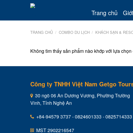
Skip
to
Trang chủ
Giới
content
TRANG CHỦ
/
COMBO DU LỊCH
/
KHÁCH SẠN & RES
Không tìm thấy sản phẩm nào khớp với lựa chọn 
Công ty TNHH Việt Nam Getgo Tour
30 ngõ 06 An Dương Vương, Phường Trường
Vinh, Tỉnh Nghệ An
+84-94579 3737 - 0824601333 - 0825714333
MST 2902216547