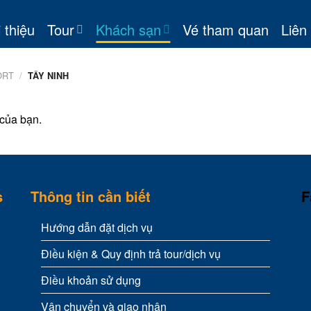
 thiệu
Tour
Khách sạn
Vé tham quan
Liên
ORT
/
TÂY NINH
của bạn.
s
Thông tin cần biết
F
Hướng dẫn đặt dịch vụ
Điều kiện & Quy định trả tour/dịch vụ
Điều khoản sử dụng
Vận chuyển và giao nhận