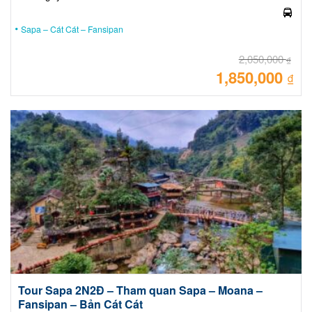
Sapa – Cát Cát – Fansipan
2,050,000
₫
1,850,000
Giá
₫
gốc
là:
Giá
2,05
hiệ
tại
là:
1,85
Tour Sapa 2N2Đ – Tham quan Sapa – Moana –
Fansipan – Bản Cát Cát