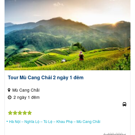
tại
là:
1,60
Tour Mù Cang Chải 2 ngày 1 đêm
Mù Cang Chải
2 ngày 1 đêm
Được xếp
Hà Nội – Nghĩa Lộ – Tú Lệ – Khau Phạ – Mù Cang Chải
hạng
5.00
5 sao
1,490,000
₫