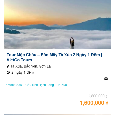
Tour Mộc Châu – Săn Mây Tà Xùa 2 Ngày 1 Đêm |
VietGo Tours
Tà Xùa, Bắc Yên, Sơn La
2 ngày 1 đêm
Mộc Châu – Cầu kính Bạch Long – Tà Xùa
1,800,000
₫
1,600,000
Giá
₫
gốc
là:
Giá
1,80
hiệ