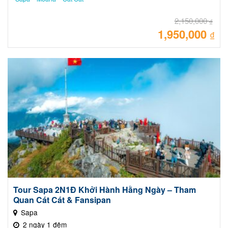
2,150,000
₫
1,950,000
Giá
₫
gốc
là:
Giá
2,15
hiệ
tại
là:
1,95
Tour Sapa 2N1Đ Khởi Hành Hằng Ngày – Tham
Quan Cát Cát & Fansipan
Sapa
2 ngày 1 đêm