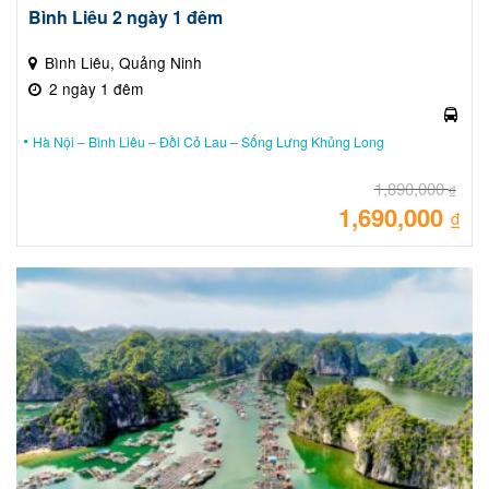
Bình Liêu 2 ngày 1 đêm
Bình Liêu, Quảng Ninh
2 ngày 1 đêm
Hà Nội – Bình Liêu – Đồi Cỏ Lau – Sống Lưng Khủng Long
1,890,000
₫
1,690,000
Giá
₫
gốc
là:
Giá
1,89
hiệ
tại
là:
1,69