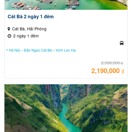
Cát Bà 2 ngày 1 đêm
Cát Bà, Hải Phòng
2 ngày 1 đêm
Hà Nội – Đảo Ngọc Cát Bà – Vịnh Lan Hạ
2,390,000
₫
2,190,000
Giá
₫
gốc
là:
Giá
2,39
hiệ
tại
là:
2,19