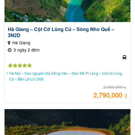
Hà Giang – Cột Cờ Lũng Cú – Sông Nho Quế –
3N2D
Hà Giang
3 ngày 2 đêm
Được xếp
Hà Nội – Cao nguyên Đá Đồng Văn – Đèo Mã Pì Lèng – Cột cờ Lũng
hạng
5.00
Cú – Bản Lô Lô Chải
5 sao
2,990,000
₫
2,790,000
Giá
₫
gốc
là:
Giá
2,99
hiệ
tại
là:
2,79