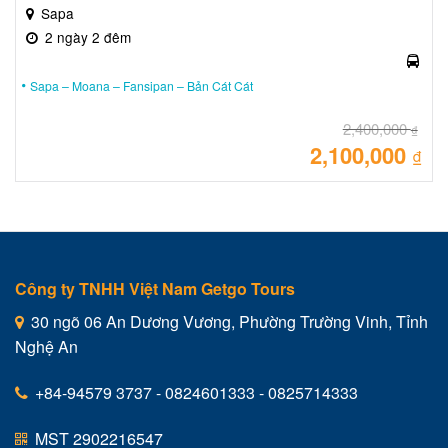
Sapa
2 ngày 2 đêm
Sapa – Moana – Fansipan – Bản Cát Cát
2,400,000
₫
2,100,000
Giá
₫
gốc
là:
Giá
2,40
hiệ
tại
là:
2,10
Công ty TNHH Việt Nam Getgo Tours
30 ngõ 06 An Dương Vương, Phường Trường Vinh, Tỉnh
Nghệ An
+84-94579 3737 - 0824601333 - 0825714333
MST 2902216547