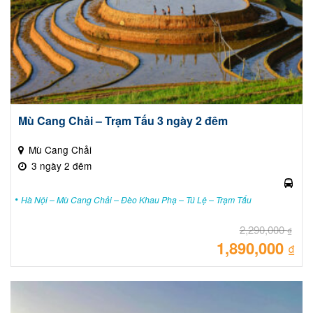
Mù Cang Chải – Trạm Tấu 3 ngày 2 đêm
Mù Cang Chải
3 ngày 2 đêm
Hà Nội – Mù Cang Chải – Đèo Khau Phạ – Tú Lệ – Trạm Tấu
2,290,000
₫
1,890,000
Giá
₫
gốc
là:
Giá
2,29
hiệ
tại
là:
1,89