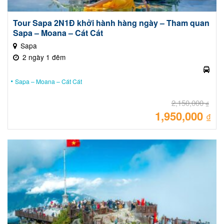
Tour Sapa 2N1Đ khởi hành hàng ngày – Tham quan
Sapa – Moana – Cát Cát
Sapa
2 ngày 1 đêm
Sapa – Moana – Cát Cát
2,150,000
₫
1,950,000
Giá
₫
gốc
là:
Giá
2,15
hiệ
tại
là:
1,95