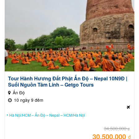
là:
35,
Tour Hành Hương Đất Phật Ấn Độ – Nepal 10N9Đ |
Suối Nguồn Tâm Linh – Getgo Tours
Ấn Độ
10 ngày 9 đêm
Hà Nội/HCM – Ấn Độ – Nepal – HCM/Hà Nội
34,500,000
₫
30,500,000
Giá
₫
gốc