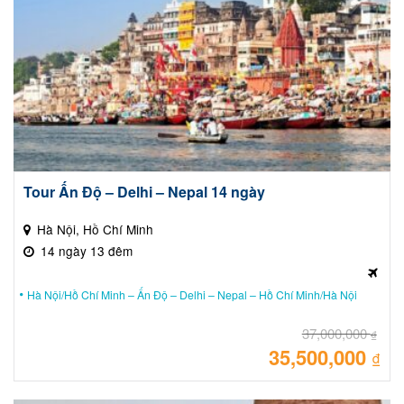
Tour Ấn Độ – Delhi – Nepal 14 ngày
Hà Nội, Hồ Chí Minh
14 ngày 13 đêm
Hà Nội/Hồ Chí Minh – Ấn Độ – Delhi – Nepal – Hồ Chí Minh/Hà Nội
37,000,000
₫
35,500,000
Giá
₫
gốc
là:
Giá
37,
hiệ
tại