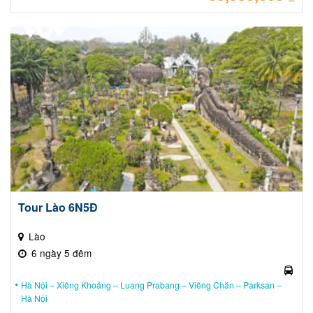
là:
Giá
34,
hiệ
tại
là:
30,
Tour Lào 6N5Đ
Lào
6 ngày 5 đêm
Hà Nội – Xiêng Khoảng – Luang Prabang – Viêng Chăn – Parksan –
Hà Nội