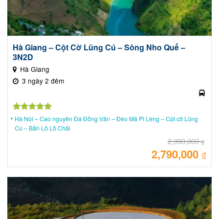
Hà Giang – Cột Cờ Lũng Cú – Sông Nho Quế –
3N2D
Hà Giang
3 ngày 2 đêm
Được xếp
Hà Nội – Cao nguyên Đá Đồng Văn – Đèo Mã Pì Lèng – Cột cờ Lũng
hạng
5.00
Cú – Bản Lô Lô Chải
5 sao
2,990,000
₫
2,790,000
Giá
₫
gốc
là:
Giá
2,99
hiệ
tại
là:
2,79