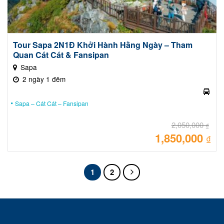
Tour Sapa 2N1Đ Khởi Hành Hằng Ngày – Tham
Quan Cát Cát & Fansipan
Sapa
2 ngày 1 đêm
Sapa – Cát Cát – Fansipan
2,050,000
₫
1,850,000
Giá
₫
gốc
là:
Giá
2,05
hiệ
tại
là:
1
2
1,85