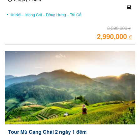
Hà Nội – Móng Cái – Đông Hưng – Trà Cổ
3,590,000
₫
2,990,000
Giá
₫
gốc
là:
Giá
3,59
hiệ
tại
là:
2,99
Tour Mù Cang Chải 2 ngày 1 đêm