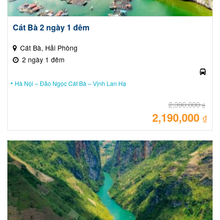
Cát Bà 2 ngày 1 đêm
Cát Bà, Hải Phòng
2 ngày 1 đêm
Hà Nội – Đảo Ngọc Cát Bà – Vịnh Lan Hạ
2,390,000
₫
2,190,000
Giá
₫
gốc
là:
Giá
2,39
hiệ
tại
là:
2,19