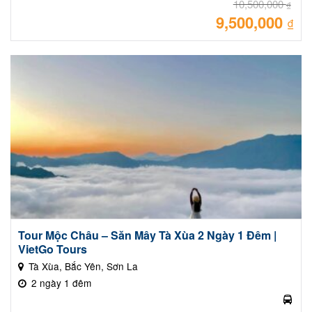
10,500,000
₫
9,500,000
Giá
₫
gốc
là:
Giá
10,
hiệ
tại
là:
9,50
Tour Mộc Châu – Săn Mây Tà Xùa 2 Ngày 1 Đêm |
VietGo Tours
Tà Xùa, Bắc Yên, Sơn La
2 ngày 1 đêm