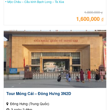
Mộc Châu – Cầu kính Bạch Long – Tà Xùa
1,800,000
₫
1,600,000
Giá
₫
gốc
là:
Giá
1,80
hiệ
tại
là:
1,60
Tour Móng Cái – Đông Hưng 3N2D
Đông Hưng (Trung Quốc)
3 ngày 2 đêm