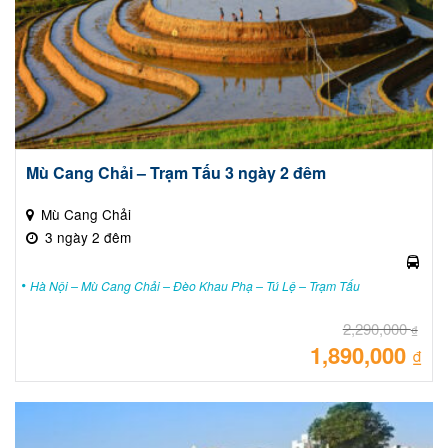
Mù Cang Chải – Trạm Tấu 3 ngày 2 đêm
Mù Cang Chải
3 ngày 2 đêm
Hà Nội – Mù Cang Chải – Đèo Khau Phạ – Tú Lệ – Trạm Tấu
2,290,000
₫
1,890,000
Giá
₫
gốc
là:
Giá
2,29
hiệ
tại
là:
1,89