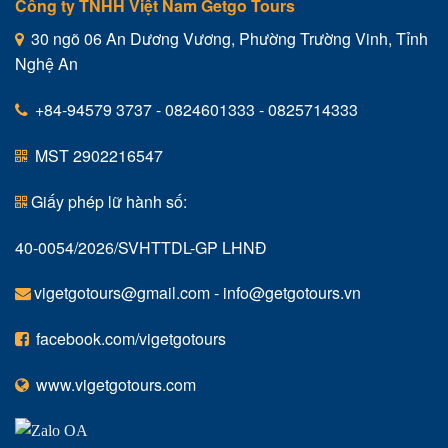
Công ty TNHH Việt Nam Getgo Tours
30 ngõ 06 An Dương Vương, Phường Trường Vinh, Tỉnh
Nghệ An
+84-94579 3737 - 0824601333 - 0825714333
MST 2902216547
Giấy phép lữ hành số:
40-0054/2026/SVHTTDL-GP LHNĐ
vigetgotours@gmail.com
-
info@getgotours.vn
facebook.com/vigetgotours
www.vigetgotours.com