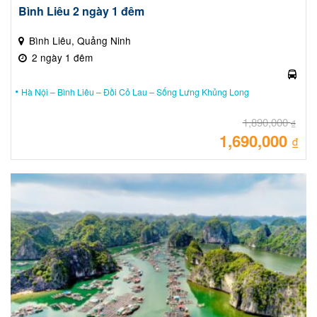
Bình Liêu 2 ngày 1 đêm
Bình Liêu, Quảng Ninh
2 ngày 1 đêm
Hà Nội – Bình Liêu – Đồi Cỏ Lau – Sống Lưng Khủng Long
1,890,000
₫
1,690,000
Giá
₫
gốc
là:
Giá
1,89
hiệ
tại
là:
1,69