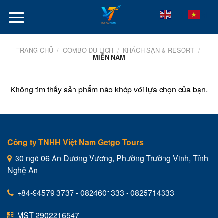
Skip
VI
EN
to
content
TRANG CHỦ
/
COMBO DU LỊCH
/
KHÁCH SẠN & RESORT
/
MIỀN NAM
Không tìm thấy sản phẩm nào khớp với lựa chọn của bạn.
Công ty TNHH Việt Nam Getgo Tours
30 ngõ 06 An Dương Vương, Phường Trường Vinh, Tỉnh
Nghệ An
+84-94579 3737 - 0824601333 - 0825714333
MST 2902216547