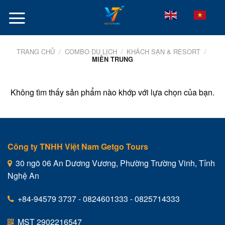
Skip
VI
EN
to
content
TRANG CHỦ
/
COMBO DU LỊCH
/
KHÁCH SẠN & RESORT
/
MIỀN TRUNG
Không tìm thấy sản phẩm nào khớp với lựa chọn của bạn.
Công ty TNHH Việt Nam Getgo Tours
30 ngõ 06 An Dương Vương, Phường Trường Vinh, Tỉnh
Nghệ An
+84-94579 3737 - 0824601333 - 0825714333
MST 2902216547