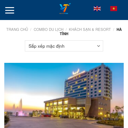
Skip
VI
EN
to
content
TRANG CHỦ
/
COMBO DU LỊCH
/
KHÁCH SẠN & RESORT
/
HÀ
TĨNH