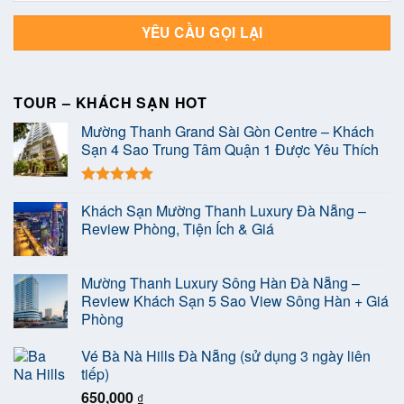
TOUR – KHÁCH SẠN HOT
Mường Thanh Grand Sài Gòn Centre – Khách
Sạn 4 Sao Trung Tâm Quận 1 Được Yêu Thích
Được xếp
Khách Sạn Mường Thanh Luxury Đà Nẵng –
hạng
5.00
5 sao
Review Phòng, Tiện Ích & Giá
Mường Thanh Luxury Sông Hàn Đà Nẵng –
Review Khách Sạn 5 Sao View Sông Hàn + Giá
Phòng
Vé Bà Nà Hills Đà Nẵng (sử dụng 3 ngày liên
tiếp)
650,000
₫