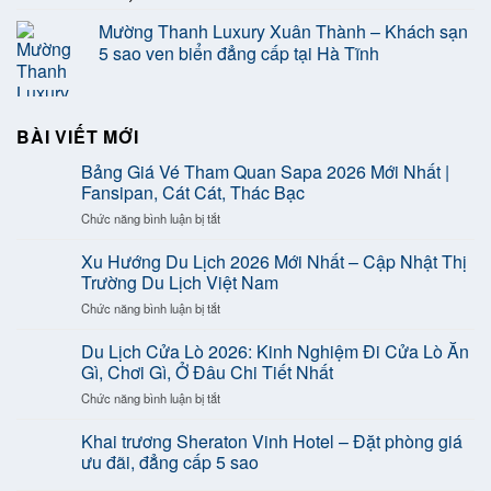
Mường Thanh Luxury Xuân Thành – Khách sạn
5 sao ven biển đẳng cấp tại Hà Tĩnh
BÀI VIẾT MỚI
Bảng Giá Vé Tham Quan Sapa 2026 Mới Nhất |
Fansipan, Cát Cát, Thác Bạc
ở
Chức năng bình luận bị tắt
Bảng
Giá
Xu Hướng Du Lịch 2026 Mới Nhất – Cập Nhật Thị
Vé
Trường Du Lịch Việt Nam
Tham
ở
Chức năng bình luận bị tắt
Quan
Xu
Sapa
Hướng
Du Lịch Cửa Lò 2026: Kinh Nghiệm Đi Cửa Lò Ăn
2026
Du
Mới
Gì, Chơi Gì, Ở Đâu Chi Tiết Nhất
Lịch
Nhất
ở
Chức năng bình luận bị tắt
2026
|
Du
Mới
Fansipan,
Lịch
Khai trương Sheraton Vinh Hotel – Đặt phòng giá
Nhất
Cát
Cửa
–
ưu đãi, đẳng cấp 5 sao
Cát,
Lò
Cập
Thác
2026: