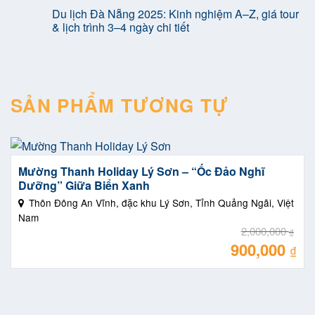
Nhật
Bạc
Du lịch Đà Nẵng 2025: Kinh nghiệm A–Z, giá tour
Kinh
Thị
Nghiệm
& lịch trình 3–4 ngày chi tiết
Trường
Đi
Du
Cửa
Lịch
Lò
Việt
Ăn
Nam
Gì,
Chơi
SẢN PHẨM TƯƠNG TỰ
Gì,
Ở
Đâu
Chi
Tiết
Nhất
Mường Thanh Holiday Lý Sơn – “Ốc Đảo Nghĩ
Dưỡng” Giữa Biển Xanh
Thôn Đông An Vĩnh, đặc khu Lý Sơn, Tỉnh Quảng Ngãi, Việt
Nam
2,000,000
₫
900,000
Giá
₫
gốc
là:
Giá
2,00
hiệ
tại
là:
900