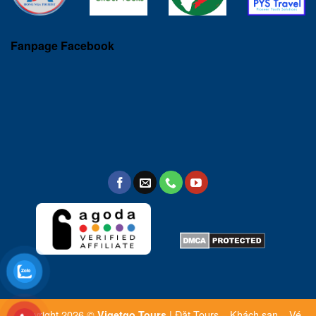
Fanpage Facebook
Copyright 2026 ©
| Đặt Tours – Khách sạn – Vé
Vigetgo Tours