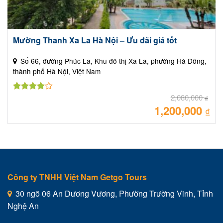
Mường Thanh Xa La Hà Nội – Ưu đãi giá tốt
Số 66, đường Phúc La, Khu đô thị Xa La, phường Hà Đông,
thành phố Hà Nội, Việt Nam
2,080,000
Được
₫
xếp hạng
1,200,000
Giá
₫
gốc
4.00
5
là:
sao
Giá
2,08
hiệ
tại
là:
1,20
Công ty TNHH Việt Nam Getgo Tours
30 ngõ 06 An Dương Vương, Phường Trường Vinh, Tỉnh
Nghệ An