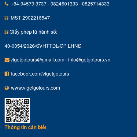
+84-94579 3737 - 0824601333 - 0825714333
MST 2902216547
Giấy phép lữ hành số:
40-0054/2026/SVHTTDL-GP LHNĐ
vigetgotours@gmail.com
-
info@getgotours.vn
facebook.com/vigetgotours
www.vigetgotours.com
Thông tin cần biết