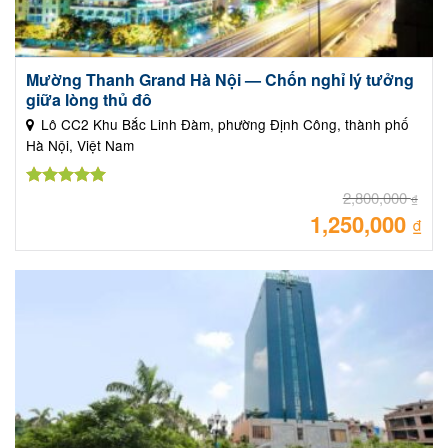
Mường Thanh Grand Hà Nội — Chốn nghỉ lý tưởng
giữa lòng thủ đô
Lô CC2 Khu Bắc Linh Đàm, phường Định Công, thành phố
Hà Nội, Việt Nam
2,800,000
Được xếp
₫
hạng
5.00
1,250,000
Giá
₫
gốc
5 sao
là:
Giá
2,80
hiệ
tại
là:
1,25