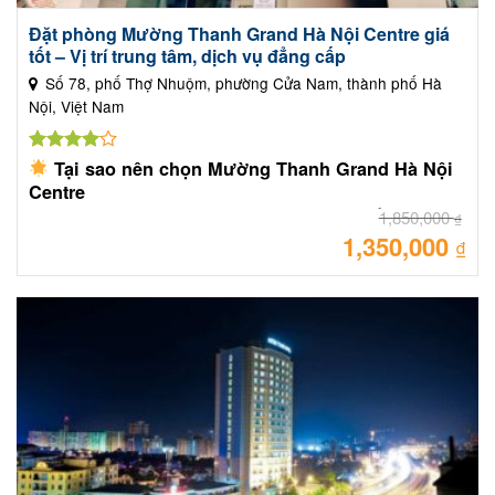
Đặt phòng Mường Thanh Grand Hà Nội Centre giá
tốt – Vị trí trung tâm, dịch vụ đẳng cấp
Số 78, phố Thợ Nhuộm, phường Cửa Nam, thành phố Hà
Nội, Việt Nam
Được
Tại sao nên chọn Mường Thanh Grand Hà Nội
xếp hạng
Centre
4.00
5
1,850,000
Vị trí trung tâm Hoàn Kiếm – thuận tiện di chuyển
sao
₫
1,350,000
Giá
Không gian boutique sang trọng, yên tĩnh
₫
gốc
Dịch vụ spa, Sky Bar, nhà hàng chất lượng cao
là:
Giá
1,85
Phù hợp cho cả khách công tác & du lịch
hiệ
tại
Thương hiệu Mường Thanh uy tín – dịch vụ chuẩn 4 sao
là:
1,35
quốc tế
HOTLINE: 0824601333 – 0945793737