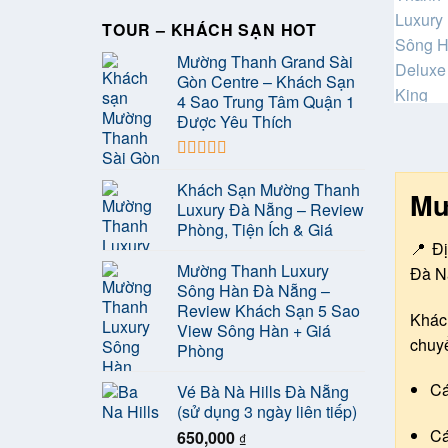
TOUR – KHÁCH SẠN HOT
Mường Thanh Grand Sài
Gòn Centre – Khách Sạn
4 Sao Trung Tâm Quận 1
Được Yêu Thích
Được xếp
Khách Sạn Mường Thanh
hạng
5.00
5
Mư
sao
Luxury Đà Nẵng – Review
Phòng, Tiện Ích & Giá
📍 Đ
Mường Thanh Luxury
Đà N
Sông Hàn Đà Nẵng –
Review Khách Sạn 5 Sao
Khách
View Sông Hàn + Giá
chuyể
Phòng
C
Vé Bà Nà Hills Đà Nẵng
(sử dụng 3 ngày liên tiếp)
C
650,000
₫