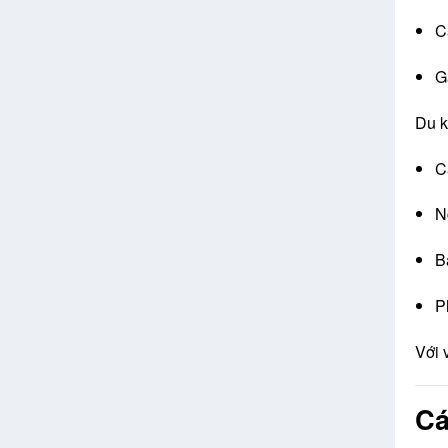
C
G
Du k
C
N
B
P
Với 
Cá