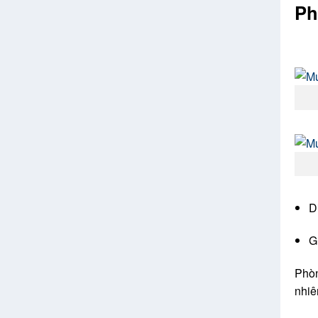
Ph
D
G
Phò
nhiê