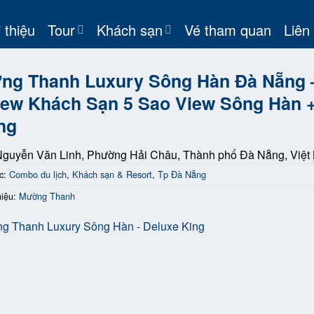
 thiệu
Tour
Khách sạn
Vé tham quan
Liên
ng Thanh Luxury Sông Hàn Đà Nẵng 
ew Khách Sạn 5 Sao View Sông Hàn +
ng
Nguyễn Văn Linh, Phường Hải Châu, Thành phố Đà Nẵng, Việt
c:
Combo du lịch
,
Khách sạn & Resort
,
Tp Đà Nẵng
iệu:
Mường Thanh