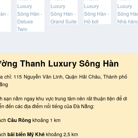
ờng Thanh Luxury Sông Hàn
ịa chỉ: 115 Nguyễn Văn Linh, Quận Hải Châu, Thành phố
ẵng
 sạn nằm ngay khu vực trung tâm nên rất thuận tiện để di
n đến các địa điểm nổi tiếng của Đà Nẵng:
ách
Cầu Rồng
khoảng 1 km
ách
bãi biển Mỹ Khê
khoảng 2,5 km