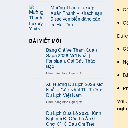
Mường Thanh Luxury
C
Xuân Thành – Khách sạn
5 sao ven biển đẳng cấp
Gầ
tại Hà Tĩnh
Du kh
BÀI VIẾT MỚI
Cầ
Bảng Giá Vé Tham Quan
Sapa 2026 Mới Nhất |
Fansipan, Cát Cát, Thác
Ng
Bạc
ở
Chức năng bình luận bị tắt
Bá
Bảng
Giá
Xu Hướng Du Lịch 2026 Mới
Ph
Vé
Nhất – Cập Nhật Thị Trường
Tham
Du Lịch Việt Nam
Quan
Với v
ở
Chức năng bình luận bị tắt
Sapa
Xu
2026
nghỉ
Hướng
Mới
Du Lịch Cửa Lò 2026: Kinh
Du
Nhất
Nghiệm Đi Cửa Lò Ăn Gì,
Lịch
|
Chơi Gì, Ở Đâu Chi Tiết
2026
Fansipan,