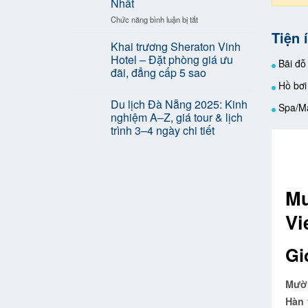
Nhất
Mới
Cát
Nhất
Cát,
ở
Chức năng bình luận bị tắt
–
Thác
Du
Tiện 
Cập
Bạc
Lịch
Khai trương Sheraton Vinh
Nhật
Cửa
Hotel – Đặt phòng giá ưu
Bãi đỗ
Thị
Lò
đãi, đẳng cấp 5 sao
Trường
2026:
Hồ bơi 
Du
Kinh
Lịch
Nghiệm
Du lịch Đà Nẵng 2025: Kinh
Spa/M
Việt
Đi
nghiệm A–Z, giá tour & lịch
Nam
Cửa
trình 3–4 ngày chi tiết
Lò
Ăn
Gì,
Chơi
Gì,
Mư
Ở
Đâu
Vi
Chi
Tiết
Nhất
Gi
Mườn
Hàn