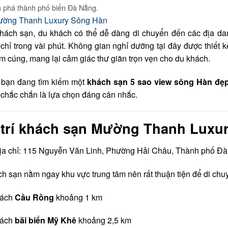
 phá thành phố biển Đà Nẵng.
hách sạn, du khách có thể dễ dàng di chuyển đến các địa dan
 chỉ trong vài phút. Không gian nghỉ dưỡng tại đây được thiết k
m cúng, mang lại cảm giác thư giãn trọn vẹn cho du khách.
bạn đang tìm kiếm một
khách sạn 5 sao view sông Hàn đẹp
chắc chắn là lựa chọn đáng cân nhắc.
 trí khách sạn Mường Thanh Luxu
ịa chỉ: 115 Nguyễn Văn Linh, Phường Hải Châu, Thành phố Đà
h sạn nằm ngay khu vực trung tâm nên rất thuận tiện để di chu
ách
Cầu Rồng
khoảng 1 km
ách
bãi biển Mỹ Khê
khoảng 2,5 km