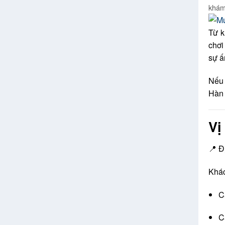
khám
Từ k
chơi
sự ấ
Nếu 
Hàn 
Vị
📍 Đ
Khác
C
C