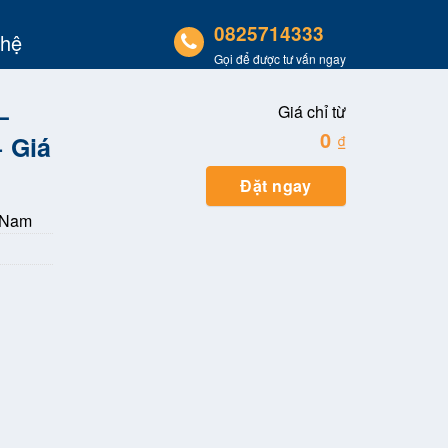
0825714333
 hệ
Gọi để được tư vấn ngay
–
Giá chỉ từ
0
 Giá
₫
Đặt ngay
 Nam