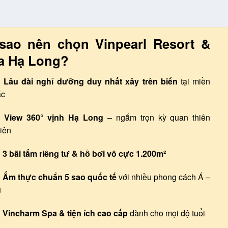
 sao nên chọn Vinpearl Resort &
a Hạ Long?
Lâu đài nghỉ dưỡng duy nhất xây trên biển
tại miền
ắc
View 360° vịnh Hạ Long
– ngắm trọn kỳ quan thiên
iên
3 bãi tắm riêng tư & hồ bơi vô cực 1.200m²
Ẩm thực chuẩn 5 sao quốc tế
với nhiều phong cách Á –
u
Vincharm Spa & tiện ích cao cấp
dành cho mọi độ tuổi