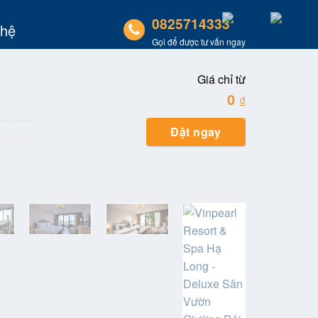
VI
EN
0825714333
 hệ
Gọi để được tư vấn ngay
Giá chỉ từ
0
₫
Đặt ngay