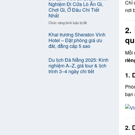
Du
Chỉ 
Nhất
Nghiệm Đi Cửa Lò Ăn Gì,
Lịch
|
Chơi Gì, Ở Đâu Chi Tiết
nơi 
2026
Fansipan,
Nhất
Mới
Cát
Nhất
Cát,
ở
Chức năng bình luận bị tắt
2.
–
Thác
Du
Cập
Bạc
Lịch
Khai trương Sheraton Vinh
qu
Nhật
Cửa
Hotel – Đặt phòng giá ưu
Thị
Lò
đãi, đẳng cấp 5 sao
Trường
2026:
Mỗi 
Du
Kinh
Lịch
Nghiệm
Du lịch Đà Nẵng 2025: Kinh
riên
Việt
Đi
nghiệm A–Z, giá tour & lịch
Nam
Cửa
trình 3–4 ngày chi tiết
1. 
Lò
Ăn
Gì,
Phòn
Chơi
bạn 
Gì,
Ở
Đâu
Chi
Tiết
Nhất
2. 