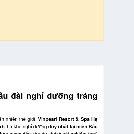
âu đài nghỉ dưỡng tráng
n nhiên thế giới,
Vinpearl Resort & Spa Hạ
ơi
. Là khu nghỉ dưỡng
duy nhất tại miền Bắc
 hẹn mang đến cho du khách trải nghiệm “ngủ