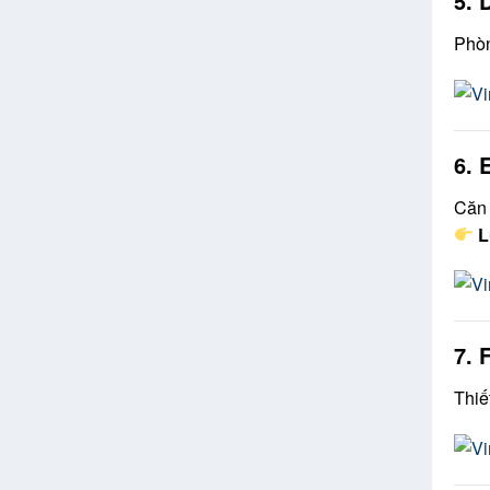
5. 
Phòn
6. 
Căn 
L
7. 
Thiế