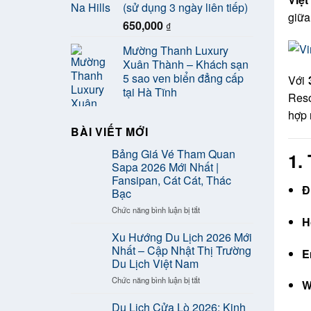
(sử dụng 3 ngày liên tiếp)
giữa
650,000
₫
Mường Thanh Luxury
Xuân Thành – Khách sạn
5 sao ven biển đẳng cấp
Với
tại Hà Tĩnh
Reso
hợp 
BÀI VIẾT MỚI
Bảng Giá Vé Tham Quan
1.
Sapa 2026 Mới Nhất |
Fansipan, Cát Cát, Thác
Đ
Bạc
ở
Chức năng bình luận bị tắt
H
Bảng
Giá
Xu Hướng Du Lịch 2026 Mới
Vé
Nhất – Cập Nhật Thị Trường
E
Tham
Du Lịch Việt Nam
Quan
ở
Chức năng bình luận bị tắt
Sapa
W
Xu
2026
Hướng
Mới
Du Lịch Cửa Lò 2026: Kinh