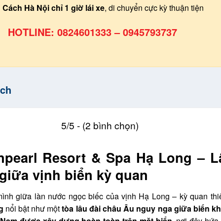
Cách Hà Nội chỉ 1 giờ lái xe
, di chuyển cực kỳ thuận tiện
HOTLINE: 0824601333 – 0945793737
ích
5/5 - (2 bình chọn)
npearl Resort & Spa Hạ Long – L
 giữa vịnh biển kỳ quan
ình giữa làn nước ngọc biếc của vịnh Hạ Long – kỳ quan thiê
g
nổi bật như một
tòa lâu đài châu Âu nguy nga giữa biển kh
 Nam được xây dựng hoàn toàn trên mặt biển
, nơi đây hứa