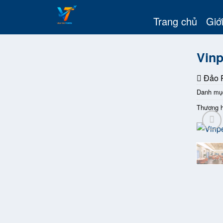
Skip
to
Trang chủ
Giới
content
Vinp
Đảo R
Danh mụ
Thương h