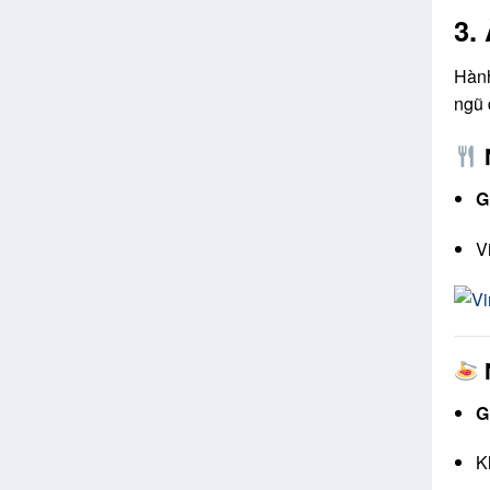
3.
Hành
ngũ 
G
V
G
K