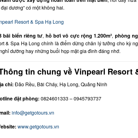
 đại dương” có một không hai.
3 bãi biển riêng tư
,
hồ bơi vô cực rộng 1.200m²
,
phòng ng
rt & Spa Hạ Long chính là điểm dừng chân lý tưởng cho kỳ ng
nghỉ dưỡng hay những buổi họp mặt gia đình đáng nhớ.
 Thông tin chung về Vinpearl Resort
ịa chỉ:
Đảo Rều, Bãi Cháy, Hạ Long, Quảng Ninh
otline đặt phòng:
0824601333 – 0945793737
mail:
info@getgotours.vn
ebsite:
www.getgotours.vn