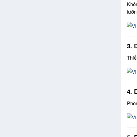
Khôn
tưởn
3. 
Thiế
4. 
Phòn