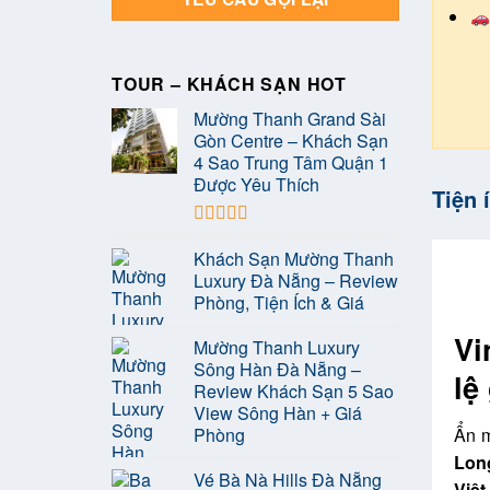
TOUR – KHÁCH SẠN HOT
Mường Thanh Grand Sài
Gòn Centre – Khách Sạn
4 Sao Trung Tâm Quận 1
Được Yêu Thích
Tiện 
Được xếp
Khách Sạn Mường Thanh
hạng
5.00
5
sao
Luxury Đà Nẵng – Review
Phòng, Tiện Ích & Giá
Vi
Mường Thanh Luxury
Sông Hàn Đà Nẵng –
lệ
Review Khách Sạn 5 Sao
View Sông Hàn + Giá
Phòng
Ẩn m
Lon
Vé Bà Nà Hills Đà Nẵng
Việt