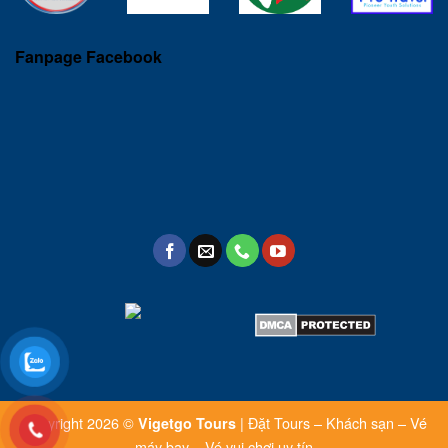
Fanpage Facebook
Copyright 2026 ©
| Đặt Tours – Khách sạn – Vé
Vigetgo Tours
máy bay – Vé vui chơi uy tín