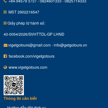
+84-94579 3737 - 0824601333 - 0825714333
MST 2902216547
Giấy phép lữ hành số:
40-0054/2026/SVHTTDL-GP LHNĐ
vigetgotours@gmail.com
-
info@getgotours.vn
facebook.com/vigetgotours
www.vigetgotours.com
Thông tin cần biết
Hướng dẫn đặt dịch vụ