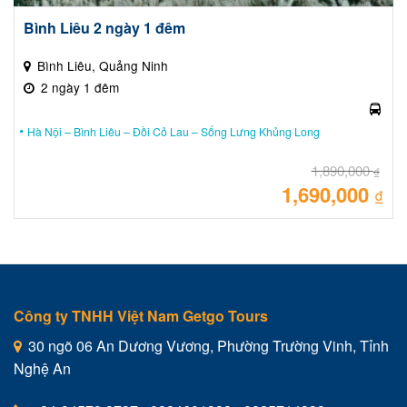
Bình Liêu 2 ngày 1 đêm
Bình Liêu, Quảng Ninh
2 ngày 1 đêm
Hà Nội – Bình Liêu – Đồi Cỏ Lau – Sống Lưng Khủng Long
1,890,000
₫
1,690,000
Giá
₫
gốc
là:
Giá
1,89
hiệ
tại
là:
1,69
Công ty TNHH Việt Nam Getgo Tours
30 ngõ 06 An Dương Vương, Phường Trường Vinh, Tỉnh
Nghệ An