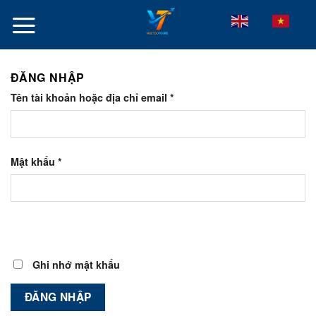
Skip
VI
EN
to
content
ĐĂNG NHẬP
Tên tài khoản hoặc địa chỉ email
*
Mật khẩu
*
Ghi nhớ mật khẩu
ĐĂNG NHẬP