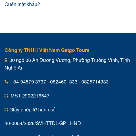
Quên mật khẩu?
Công ty TNHH Việt Nam Getgo Tours
30 ngõ 06 An Dương Vương, Phường Trường Vinh, Tỉnh
Nghệ An
+84-94579 3737 - 0824601333 - 0825714333
MST 2902216547
Giấy phép lữ hành số:
40-0054/2026/SVHTTDL-GP LHNĐ