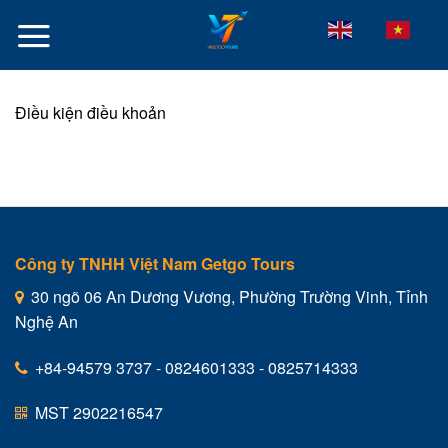
Skip
VI
EN
to
content
Điều kiện điều khoản
Công ty TNHH Việt Nam Getgo Tours
30 ngõ 06 An Dương Vương, Phường Trường Vinh, Tỉnh
Nghệ An
+84-94579 3737 - 0824601333 - 0825714333
MST 2902216547